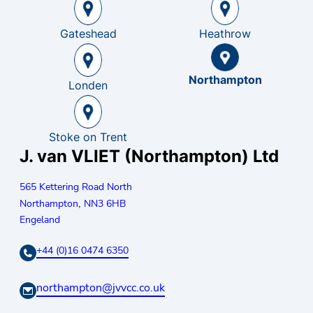
Gateshead
Heathrow
Northampton
Londen
Stoke on Trent
J. van VLIET (Northampton) Ltd
565 Kettering Road North
,
Northampton
NN3 6HB
Engeland
+44 (0)16 0474 6350
northampton@jvvcc.co.uk