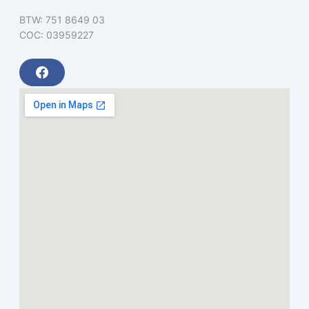
BTW: 751 8649 03
COC: 03959227
F
a
c
e
b
o
o
k