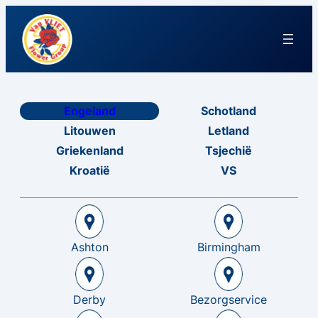
Engeland
Schotland
Litouwen
Letland
Griekenland
Tsjechië
Kroatië
VS
Ashton
Birmingham
Derby
Bezorgservice