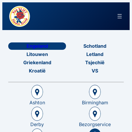
Engeland
Schotland
Litouwen
Letland
Griekenland
Tsjechië
Kroatië
VS
Ashton
Birmingham
Derby
Bezorgservice