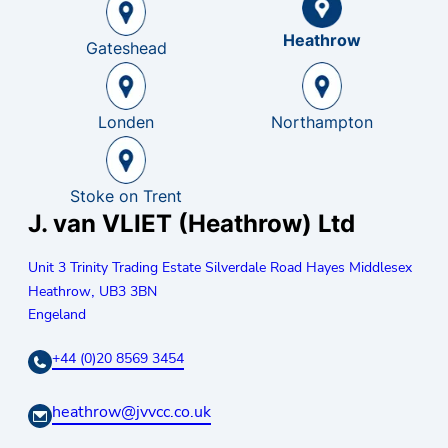
Heathrow
Gateshead
Londen
Northampton
Stoke on Trent
J. van VLIET (Heathrow) Ltd
Unit 3 Trinity Trading Estate Silverdale Road Hayes Middlesex
,
Heathrow
UB3 3BN
Engeland
+44 (0)20 8569 3454
heathrow@jvvcc.co.uk