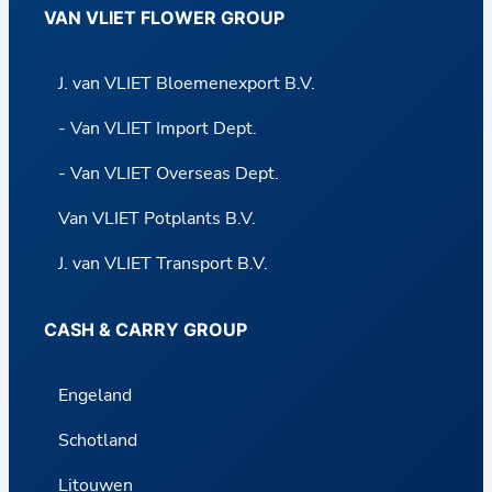
VAN VLIET FLOWER GROUP
r
r
J. van VLIET Bloemenexport B.V.
y
- Van VLIET Import Dept.
- Van VLIET Overseas Dept.
Van VLIET Potplants B.V.
J. van VLIET Transport B.V.
CASH & CARRY GROUP
Engeland
Schotland
Litouwen