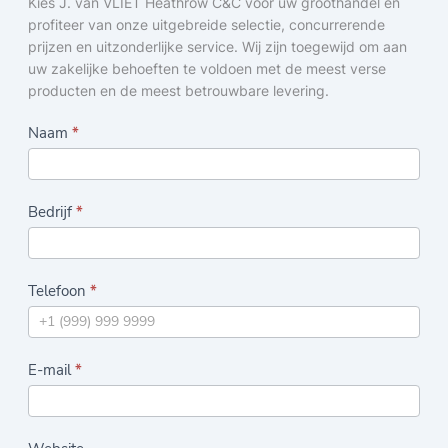
Kies J. van VLIET Heathrow C&C voor uw groothandel en
profiteer van onze uitgebreide selectie, concurrerende
prijzen en uitzonderlijke service. Wij zijn toegewijd om aan
uw zakelijke behoeften te voldoen met de meest verse
producten en de meest betrouwbare levering.
C
Naam
*
o
n
Bedrijf
*
t
a
c
Telefoon
*
t
f
o
E-mail
*
r
m
u