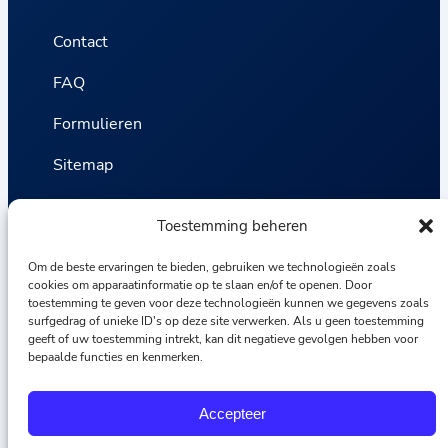
Contact
FAQ
Formulieren
Sitemap
Privacybeleid
Toestemming beheren
Algemene voorwaarden
Om de beste ervaringen te bieden, gebruiken we technologieën zoals
cookies om apparaatinformatie op te slaan en/of te openen. Door
Statistieken
toestemming te geven voor deze technologieën kunnen we gegevens zoals
surfgedrag of unieke ID's op deze site verwerken. Als u geen toestemming
geeft of uw toestemming intrekt, kan dit negatieve gevolgen hebben voor
Van VLIET Flower Group 2026
bepaalde functies en kenmerken.
F
I
L
Y
Accepteer
a
n
i
o
c
s
n
u