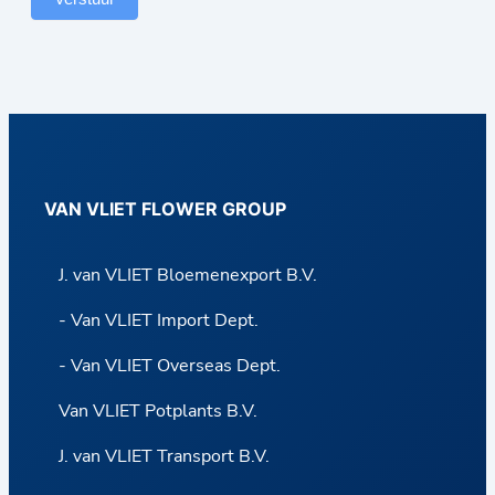
s
h
e
n
C
a
VAN VLIET FLOWER GROUP
r
r
J. van VLIET Bloemenexport B.V.
y
- Van VLIET Import Dept.
- Van VLIET Overseas Dept.
Van VLIET Potplants B.V.
J. van VLIET Transport B.V.