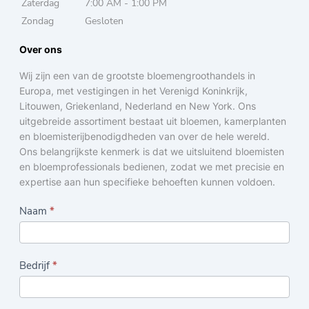
Zaterdag
7:00 AM - 1:00 PM
Zondag
Gesloten
Over ons
Wij zijn een van de grootste bloemengroothandels in
Europa, met vestigingen in het Verenigd Koninkrijk,
Litouwen, Griekenland, Nederland en New York. Ons
uitgebreide assortiment bestaat uit bloemen, kamerplanten
en bloemisterijbenodigdheden van over de hele wereld.
Ons belangrijkste kenmerk is dat we uitsluitend bloemisten
en bloemprofessionals bedienen, zodat we met precisie en
expertise aan hun specifieke behoeften kunnen voldoen.
C
Naam
*
o
n
Bedrijf
*
t
a
c