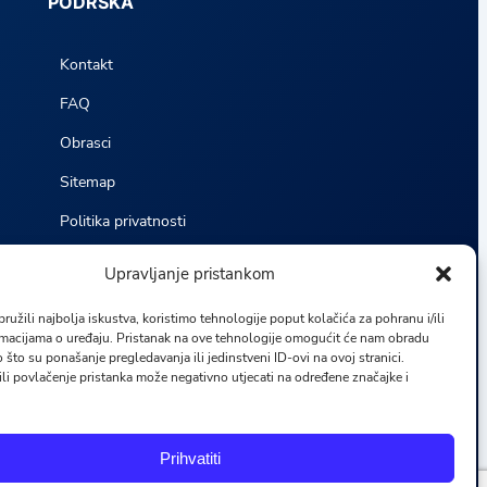
PODRŠKA
Kontakt
FAQ
Obrasci
Sitemap
Politika privatnosti
Odredbe i uvjeti
Upravljanje pristankom
Statistika
ružili najbolja iskustva, koristimo tehnologije poput kolačića za pohranu i/ili
rmacijama o uređaju. Pristanak na ove tehnologije omogućit će nam obradu
 što su ponašanje pregledavanja ili jedinstveni ID-ovi na ovoj stranici.
ili povlačenje pristanka može negativno utjecati na određene značajke i
F
I
L
Y
Prihvatiti
a
n
i
o
c
s
n
u