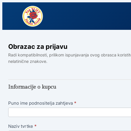
Obrazac za prijavu
Obrazac
Radi kompatibilnosti, prilikom ispunjavanja ovog obrasca korist
nelatinične znakove.
za
prijavu
korisnika
NL
Informacije o kupcu
stranica
Puno ime podnositelja zahtjeva
*
Naziv tvrtke
*