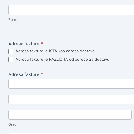
Zemlja
Zemlja
Adresa
za
Adresa fakture
*
dostavu
Adresa fakture je ISTA kao adresa dostave
Adresa fakture je RAZLIČITA od adrese za dostavu
Adresa fakture
*
Adresa
fakture
Adresa
fakture
Grad
Grad