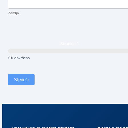
Zemlja
Zemlja
Adresa
fakture
Stranica 1
0% dovršeno
Sljedeći