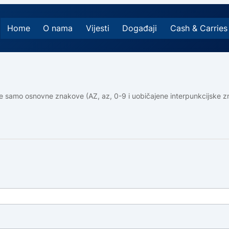
Home
O nama
Vijesti
Događaji
Cash & Carries
ite samo osnovne znakove (AZ, az, 0-9 i uobičajene interpunkcijske z