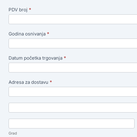
PDV broj
*
Godina osnivanja
*
Datum početka trgovanja
*
Adresa za dostavu
*
Adresa
za
dostavu
Adresa
za
dostavu
Grad
Grad