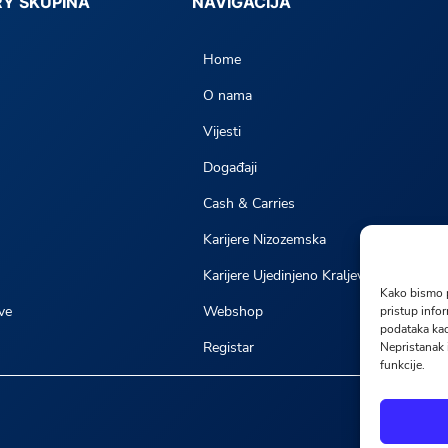
RY SKUPINA
NAVIGACIJA
Home
O nama
Vijesti
Događaji
Cash & Carries
Karijere Nizozemska
Karijere Ujedinjeno Kraljevstvo
Kako bismo p
ve
Webshop
pristup info
podataka kao
Registar
Nepristanak 
funkcije.