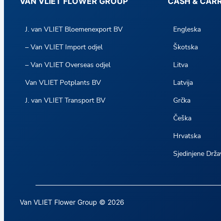
VAN VLIET FLOWER GROUP
CASH & CAR
J. van VLIET Bloemenexport BV
Engleska
– Van VLIET Import odjel
Škotska
– Van VLIET Overseas odjel
Litva
Van VLIET Potplants BV
Latvija
J. van VLIET Transport BV
Grčka
Češka
Hrvatska
Sjedinjene Drža
Van VLIET Flower Group © 2026