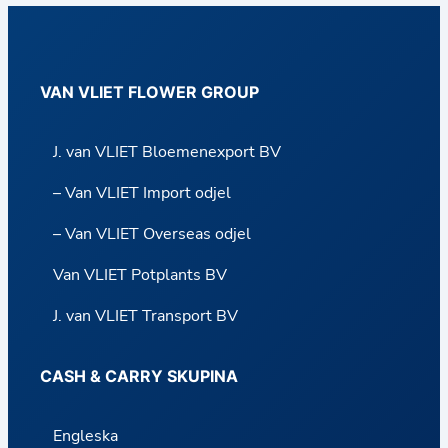
r
r
y
VAN VLIET FLOWER GROUP
J. van VLIET Bloemenexport BV
– Van VLIET Import odjel
– Van VLIET Overseas odjel
Van VLIET Potplants BV
J. van VLIET Transport BV
CASH & CARRY SKUPINA
Engleska