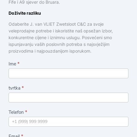
Fife i A9 sjever do Bruara.
Doživite razliku
Odaberite J. van VLIET Zwetsloot C&C za svoje
veleprodajne potrebe i iskoristite naš opsežan izbor,
konkurentne cijene i iznimnu uslugu. Posvećeni smo
ispunjavanju vaših poslovnih potreba s najsvježijim
proizvodima i najpouzdanijom isporukom.
O
Ime
*
b
r
tvrtka
*
a
z
a
Telefon
*
c
z
a
Email
*