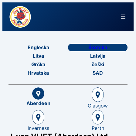
Engleska
Škotska
Litva
Latvija
Grčka
češki
Hrvatska
SAD
Aberdeen
Glasgow
Inverness
Perth