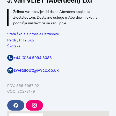
J. van VLIET (Aberdeen) Ltd
Želimo vas obavijestiti da se Aberdeen spojio sa
Zwetslootom. Dostavne usluge u Aberdeen i okolna
područja nastavit će se kao i prije.
Stara škola Kinrossie Perthshire
,
Perth
PH2 6KS
Škotska
+44 (0)84 5094 8088
zwetsloot@jvvcc.co.uk
PDV: 856 5067 02
COC: SC278179
F
I
a
n
c
s