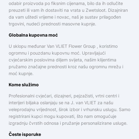
odabir proizvoda po fiksnim cijenama, bilo da ih odlučite
preuzeti ili vam ih dostaviti na vrata u Zwetsloot. Dizajniran
da vam uštedi vrijeme i novac, naš je sustav prilagođen
trgovini, nudeći prednosti masovne kupnje.
Globalna kupovna moć
U sklopu međunar Van VLIET Flower Group , koristimo
ogromnu i pouzdanu kupovnu moć. Upravljajući
cvjećarskim poslovima diljem svijeta, našim klijentima
pružamo značajne prednosti kroz našu ogromnu mrežu i
moć kupnje.
Kome služimo
Profesionalni cvjećari, dizajneri, pejzažisti, vrtni centri i
interijeri biljaka oslanjaju se na J. van VLIET za našu
veleprodajnu vrijednost, širok izbor i vrhunsku uslugu. Samo
registrirani kupci mogu kupovati, što nam omogućuje
izgradnju čvrstih odnosa i pružanje personalizirane usluge.
Česte isporuke