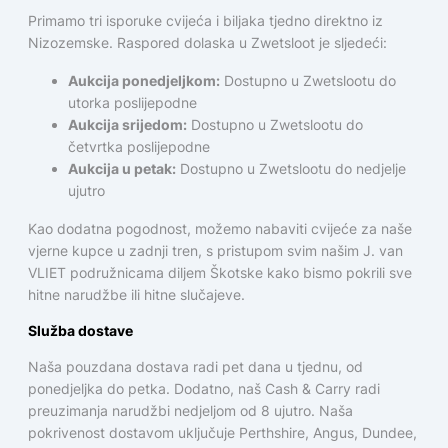
Primamo tri isporuke cvijeća i biljaka tjedno direktno iz
Nizozemske. Raspored dolaska u Zwetsloot je sljedeći:
Aukcija ponedjeljkom:
Dostupno u Zwetslootu do
utorka poslijepodne
Aukcija srijedom:
Dostupno u Zwetslootu do
četvrtka poslijepodne
Aukcija u petak:
Dostupno u Zwetslootu do nedjelje
ujutro
Kao dodatna pogodnost, možemo nabaviti cvijeće za naše
vjerne kupce u zadnji tren, s pristupom svim našim J. van
VLIET podružnicama diljem Škotske kako bismo pokrili sve
hitne narudžbe ili hitne slučajeve.
Služba dostave
Naša pouzdana dostava radi pet dana u tjednu, od
ponedjeljka do petka. Dodatno, naš Cash & Carry radi
preuzimanja narudžbi nedjeljom od 8 ujutro. Naša
pokrivenost dostavom uključuje Perthshire, Angus, Dundee,