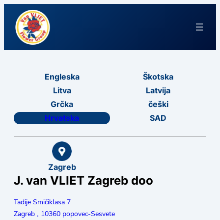
Engleska
Škotska
Litva
Latvija
Grčka
češki
Hrvatska
SAD
Zagreb
J. van VLIET Zagreb doo
Tadije Smičiklasa 7
,
Zagreb
10360 popovec-Sesvete