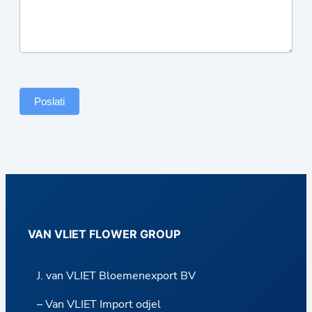
C
a
s
h
a
n
Poslati
d
C
a
r
r
y
VAN VLIET FLOWER GROUP
J. van VLIET Bloemenexport BV
– Van VLIET Import odjel