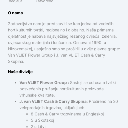
nedjelja
Zatvoreno
O nama
Zadovoljstvo nam je predstaviti se kao jedna od vodećih
hortikulturnih tvrtki, regionalno i globalno. Naša primarna
djelatnost je nabava najsvježijeg rezanog cvijeća, zelenila,
cvjećarskog materijala i lončanica. Osnovani 1990. u
Nizozemskoj, uspješno smo se proširili u dvije glavne grupe:
Van VLIET Flower Group i J. van VLIET Cash & Carry
Skupina.
Naše divizije
Van VLIET Flower Group :
Sastoji se od osam tvrtki
posvećenih pružanju hortikulturnih proizvoda
vrhunske kvalitete.
J. van VLIET Cash & Carry Skupina:
Prošireno na 20
veleprodajnih trgovina, uključujući:
8 Cash & Carry trgovinama u Engleskoj
5 u Škotskoj
2 u Litvi