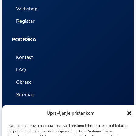
Webshop
Registar
PODRŠKA
Kontakt
FAQ
Obrasci
Sitemap
Politika privatnosti
Upravljanje pristankom
Odredbe i uvjeti
Kako bismo pružili najbolja iskustva, koristimo tehnologije poput kolačića
za pohranu i/ili pristup informacijama o uređaju. Pristanak na ove
Statistika