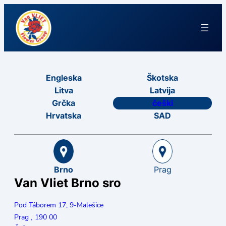
Engleska
Škotska
Litva
Latvija
Grčka
češki
Hrvatska
SAD
Brno
Prag
Van Vliet Brno sro
Pod Táborem 17, 9-Malešice
,
Prag
190 00