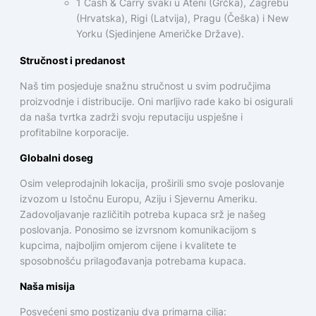
1 Cash & Carry svaki u Ateni (Grčka), Zagrebu
(Hrvatska), Rigi (Latvija), Pragu (Češka) i New
Yorku (Sjedinjene Američke Države).
Stručnost i predanost
Naš tim posjeduje snažnu stručnost u svim područjima
proizvodnje i distribucije. Oni marljivo rade kako bi osigurali
da naša tvrtka zadrži svoju reputaciju uspješne i
profitabilne korporacije.
Globalni doseg
Osim veleprodajnih lokacija, proširili smo svoje poslovanje
izvozom u Istočnu Europu, Aziju i Sjevernu Ameriku.
Zadovoljavanje različitih potreba kupaca srž je našeg
poslovanja. Ponosimo se izvrsnom komunikacijom s
kupcima, najboljim omjerom cijene i kvalitete te
sposobnošću prilagođavanja potrebama kupaca.
Naša misija
Posvećeni smo postizanju dva primarna cilja: