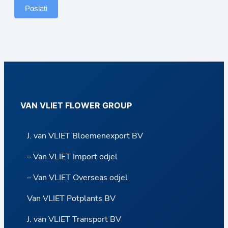
n
Poslati
d
C
a
r
r
y
VAN VLIET FLOWER GROUP
J. van VLIET Bloemenexport BV
– Van VLIET Import odjel
– Van VLIET Overseas odjel
Van VLIET Potplants BV
J. van VLIET Transport BV