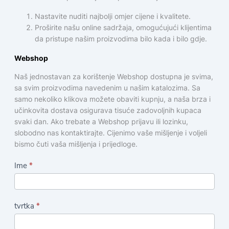
Nastavite nuditi najbolji omjer cijene i kvalitete.
Proširite našu online sadržaja, omogućujući klijentima
da pristupe našim proizvodima bilo kada i bilo gdje.
Webshop
Naš jednostavan za korištenje Webshop dostupna je svima,
sa svim proizvodima navedenim u našim katalozima. Sa
samo nekoliko klikova možete obaviti kupnju, a naša brza i
učinkovita dostava osigurava tisuće zadovoljnih kupaca
svaki dan. Ako trebate a Webshop prijavu ili lozinku,
slobodno nas kontaktirajte. Cijenimo vaše mišljenje i voljeli
bismo čuti vaša mišljenja i prijedloge.
O
Ime
*
b
r
tvrtka
*
a
z