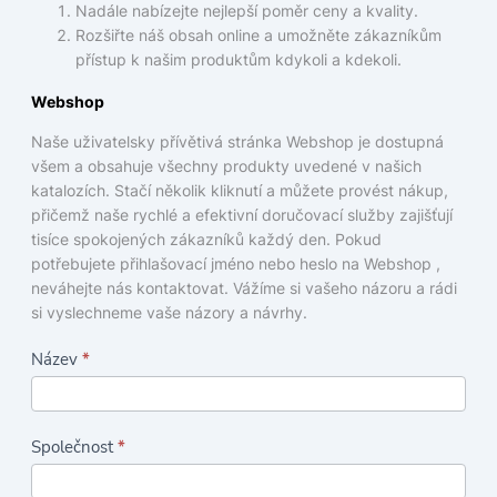
Nadále nabízejte nejlepší poměr ceny a kvality.
Rozšiřte náš obsah online a umožněte zákazníkům
přístup k našim produktům kdykoli a kdekoli.
Webshop
Naše uživatelsky přívětivá stránka Webshop je dostupná
všem a obsahuje všechny produkty uvedené v našich
katalozích. Stačí několik kliknutí a můžete provést nákup,
přičemž naše rychlé a efektivní doručovací služby zajišťují
tisíce spokojených zákazníků každý den. Pokud
potřebujete přihlašovací jméno nebo heslo na Webshop ,
neváhejte nás kontaktovat. Vážíme si vašeho názoru a rádi
si vyslechneme vaše názory a návrhy.
K
Název
*
o
n
Společnost
*
t
a