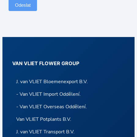
a
Odeslat
n
d
C
a
r
r
VAN VLIET FLOWER GROUP
y
J. van VLIET Bloemenexport B.V.
- Van VLIET Import Oddělení.
- Van VLIET Overseas Oddělení.
Van VLIET Potplants B.V.
J. van VLIET Transport B.V.