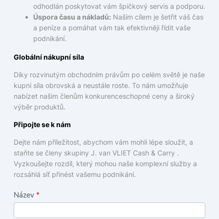
odhodlán poskytovat vám špičkový servis a podporu.
Úspora času a nákladů:
Naším cílem je šetřit váš čas
a peníze a pomáhat vám tak efektivněji řídit vaše
podnikání.
Globální nákupní síla
Díky rozvinutým obchodním právům po celém světě je naše
kupní síla obrovská a neustále roste. To nám umožňuje
nabízet našim členům konkurenceschopné ceny a široký
výběr produktů.
Připojte se k nám
Dejte nám příležitost, abychom vám mohli lépe sloužit, a
staňte se členy skupiny J. van VLIET Cash & Carry .
Vyzkoušejte rozdíl, který mohou naše komplexní služby a
rozsáhlá síť přinést vašemu podnikání.
K
Název
*
o