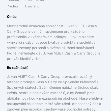
Neděle
Uzavřeno
O nás
Mezinárodně uznávaná společnost J. van VLIET Cash &
Carry Group je cenným spojencem pro každého
profesionála v květinářském průmyslu. Pokud hledáte
vynikající služby, vysoce kvalitní produkty a spolehlivý,
specializovaný personál s dvěma až třemi dodávkami
týdně, nehledejte dál. J. van VLIET Cash & Carry Group je
pro vás ideální volbou!
Rozsáhlá síť
J. van VLIET Cash & Carry Group provozuje rozsáhlý
řetězec prodejen Cash & Carry ve Spojeném království a
Spojených státech. Svým členům nabízíme širokou škálu
květin, rostlin a obalových materiálů, díky čemuž jsme
globální novinkou v mezinárodním obchodě. Naše efektivní
nakupování na jednom místě vám ušetří drahocenný čas a
zároveň plně uspokojí všechny vaše obchodní potřeby.