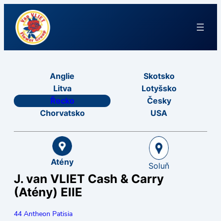
Anglie
Skotsko
Litva
Lotyšsko
Řecko
Česky
Chorvatsko
USA
Atény
Soluň
J. van VLIET Cash & Carry
(Atény) EIIE
44 Antheon Patisia