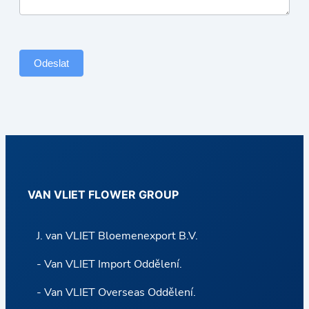
a
s
h
a
Odeslat
n
d
C
a
r
r
VAN VLIET FLOWER GROUP
y
J. van VLIET Bloemenexport B.V.
- Van VLIET Import Oddělení.
- Van VLIET Overseas Oddělení.