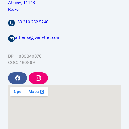
,
Athény
11143
Řecko
+30 210 252 5240
athens@jvanvliet.com
DPH: 800340870
COC: 480969
F
I
a
n
c
s
e
t
b
a
o
g
o
r
k
a
m