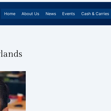
Home
About Us
News
Events
Cash & Carries
rlands