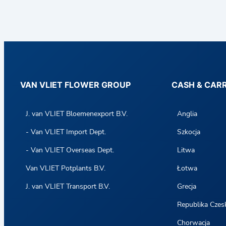
h
a
n
d
C
a
VAN VLIET FLOWER GROUP
CASH & CAR
r
r
J. van VLIET Bloemenexport B.V.
Anglia
y
- Van VLIET Import Dept.
Szkocja
- Van VLIET Overseas Dept.
Litwa
Van VLIET Potplants B.V.
Łotwa
J. van VLIET Transport B.V.
Grecja
Republika Czes
Chorwacja