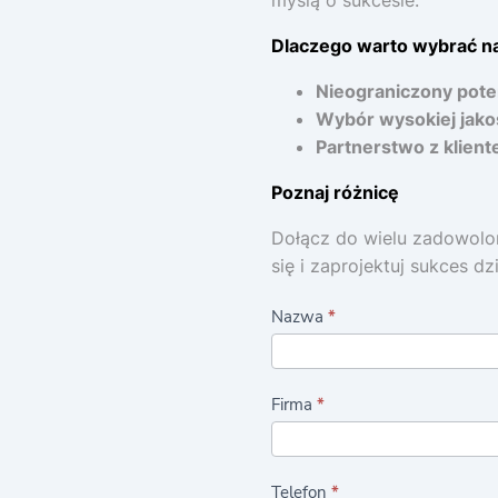
Dlaczego warto wybrać n
Nieograniczony poten
Wybór wysokiej jako
Partnerstwo z klient
Poznaj różnicę
Dołącz do wielu zadowolony
się i zaprojektuj sukces
F
Nazwa
*
o
r
Firma
*
m
u
l
Telefon
*