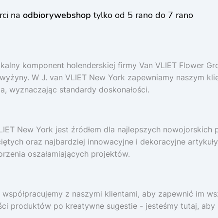
rci na
odbiorywebshop
tylko od 5 rano do 7 rano
nikalny komponent holenderskiej firmy Van VLIET Flower Gro
wyżyny. W J. van VLIET New York zapewniamy naszym klie
ia, wyznaczając standardy doskonałości.
IET New York jest źródłem dla najlepszych nowojorskich 
ętych oraz najbardziej innowacyjne i dekoracyjne artykuły
rzenia oszałamiających projektów.
ta: współpracujemy z naszymi klientami, aby zapewnić im w
ści produktów po kreatywne sugestie - jesteśmy tutaj, ab