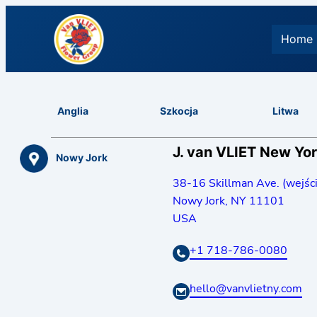
Home
Anglia
Szkocja
Litwa
J. van VLIET New Yor
Nowy Jork
38-16 Skillman Ave. (wejści
Nowy Jork
,
NY 11101
USA
+1 718-786-0080
hello@vanvlietny.com