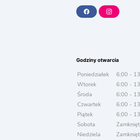
F
I
a
n
c
s
e
t
b
a
o
g
o
r
k
a
m
Godziny otwarcia
Poniedziałek
6:00 - 1
Wtorek
6:00 - 1
Środa
6:00 - 1
Czwartek
6:00 - 1
Piątek
6:00 - 1
Sobota
Zamknięt
Niedziela
Zamknięt