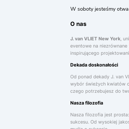
W soboty jesteśmy otwa
O nas
J. van VLIET New York
, u
eventowe na niezrównane 
inspirującego projektowan
Dekada doskonałości
Od ponad dekady J. van VL
wybór świeżych kwiatów ci
czego potrzebujesz do two
Nasza filozofia
Nasza filozofia jest pros
sukcesu. Od wysokiej jako
myślą o sukcesie.