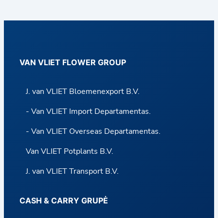
f
o
r
m
VAN VLIET FLOWER GROUP
a
J. van VLIET Bloemenexport B.V.
- Van VLIET Import Departamentas.
- Van VLIET Overseas Departamentas.
Van VLIET Potplants B.V.
J. van VLIET Transport B.V.
CASH & CARRY GRUPĖ