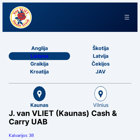
Anglija
Škotija
Lietuva
Latvija
Graikija
Čekijos
Kroatija
JAV
Kaunas
Vilnius
J. van VLIET (Kaunas) Cash &
Carry UAB
Kalvarijos 38