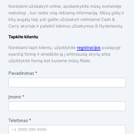
Norėdami užsisakyti online, apsilankykite mūsų svetainėje
webshop , kur rasite visą reikiamą informaciją. Mūsų gėlių ir
kitų augalų taip pat galite užsisakyti vietiniame Cash &
Carry skyriuje ir pateikti laikinus užsakymus iš Nyderlandų.
Tapkite klientu
Norėdami tapti klientu, užpildykite
registracijos
puslapyje
esančią formą ir atneškite ją į artimiausią skyrių arba
užpildykite formą bet kuriame mūsų filiale.
"
Pavadinimas
*
C
a
Įmonė
*
s
h
a
Telefonas
*
n
d