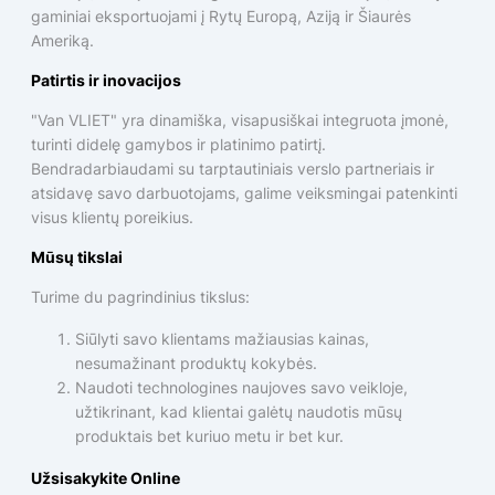
gaminiai eksportuojami į Rytų Europą, Aziją ir Šiaurės
Ameriką.
Patirtis ir inovacijos
"Van VLIET" yra dinamiška, visapusiškai integruota įmonė,
turinti didelę gamybos ir platinimo patirtį.
Bendradarbiaudami su tarptautiniais verslo partneriais ir
atsidavę savo darbuotojams, galime veiksmingai patenkinti
visus klientų poreikius.
Mūsų tikslai
Turime du pagrindinius tikslus:
Siūlyti savo klientams mažiausias kainas,
nesumažinant produktų kokybės.
Naudoti technologines naujoves savo veikloje,
užtikrinant, kad klientai galėtų naudotis mūsų
produktais bet kuriuo metu ir bet kur.
Užsisakykite Online