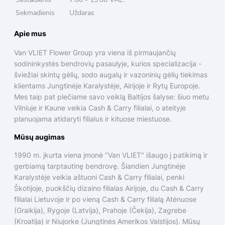
Sekmadienis
Uždaras
Apie mus
Van VLIET Flower Group yra viena iš pirmaujančių
sodininkystės bendrovių pasaulyje, kurios specializacija -
šviežiai skintų gėlių, sodo augalų ir vazoninių gėlių tiekimas
klientams Jungtinėje Karalystėje, Airijoje ir Rytų Europoje.
Mes taip pat plečiame savo veiklą Baltijos šalyse: šiuo metu
Vilniuje ir Kaune veikia Cash & Carry filialai, o ateityje
planuojama atidaryti filialus ir kituose miestuose.
Mūsų augimas
1990 m. įkurta viena įmonė "Van VLIET" išaugo į patikimą ir
gerbiamą tarptautinę bendrovę. Šiandien Jungtinėje
Karalystėje veikia aštuoni Cash & Carry filialai, penki
Škotijoje, puokščių dizaino filialas Airijoje, du Cash & Carry
filialai Lietuvoje ir po vieną Cash & Carry filialą Atėnuose
(Graikija), Rygoje (Latvija), Prahoje (Čekija), Zagrebe
(Kroatija) ir Niujorke (Jungtinės Amerikos Valstijos). Mūsų