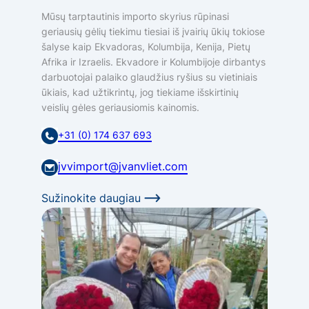
Mūsų tarptautinis importo skyrius rūpinasi
geriausių gėlių tiekimu tiesiai iš įvairių ūkių tokiose
šalyse kaip Ekvadoras, Kolumbija, Kenija, Pietų
Afrika ir Izraelis. Ekvadore ir Kolumbijoje dirbantys
darbuotojai palaiko glaudžius ryšius su vietiniais
ūkiais, kad užtikrintų, jog tiekiame išskirtinių
veislių gėles geriausiomis kainomis.
+31 (0) 174 637 693
jvvimport@jvanvliet.com
Sužinokite daugiau