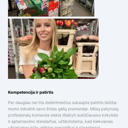
Kompetencija ir patirtis
Per daugiau nei tris dešimtmečius sukaupta patirtis leidžia
mums tobulinti savo žinias gėlių pramonėje. Mūsų patyrusių
profesionalų komanda siekia išlaikyti aukščiausius kokybės
ir aptarnavimo standartus, užtikrindama, kad kiekvienas
užsakymas būtų atliktas preciziškai ir rūpestingai.