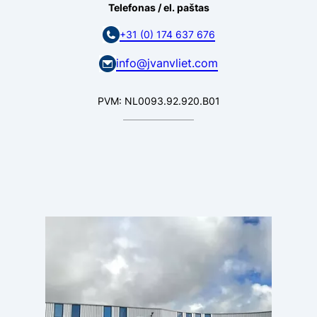
Telefonas / el. paštas
+31 (0) 174 637 676
info@jvanvliet.com
PVM: NL0093.92.920.B01