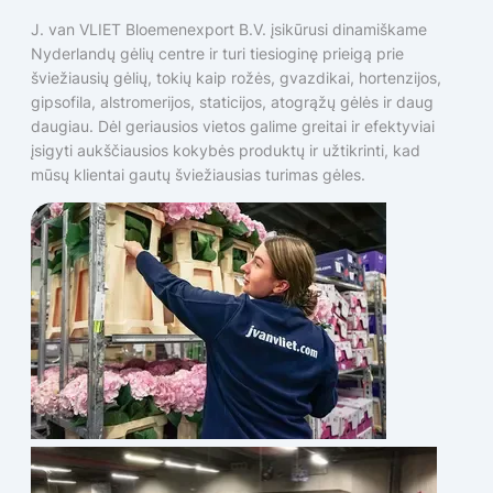
J. van VLIET Bloemenexport B.V. įsikūrusi dinamiškame
Nyderlandų gėlių centre ir turi tiesioginę prieigą prie
šviežiausių gėlių, tokių kaip rožės, gvazdikai, hortenzijos,
gipsofila, alstromerijos, staticijos, atogrąžų gėlės ir daug
daugiau. Dėl geriausios vietos galime greitai ir efektyviai
įsigyti aukščiausios kokybės produktų ir užtikrinti, kad
mūsų klientai gautų šviežiausias turimas gėles.