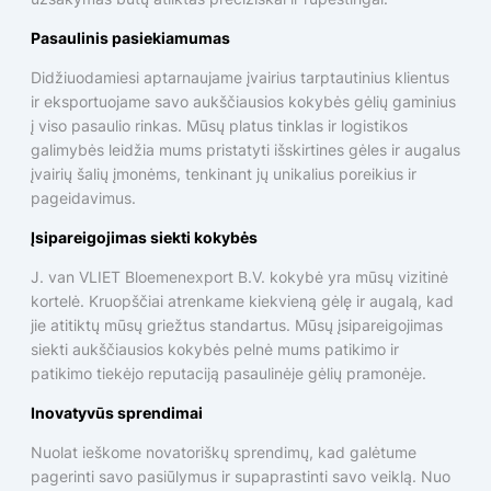
Pasaulinis pasiekiamumas
Didžiuodamiesi aptarnaujame įvairius tarptautinius klientus
ir eksportuojame savo aukščiausios kokybės gėlių gaminius
į viso pasaulio rinkas. Mūsų platus tinklas ir logistikos
galimybės leidžia mums pristatyti išskirtines gėles ir augalus
įvairių šalių įmonėms, tenkinant jų unikalius poreikius ir
pageidavimus.
Įsipareigojimas siekti kokybės
J. van VLIET Bloemenexport B.V. kokybė yra mūsų vizitinė
kortelė. Kruopščiai atrenkame kiekvieną gėlę ir augalą, kad
jie atitiktų mūsų griežtus standartus. Mūsų įsipareigojimas
siekti aukščiausios kokybės pelnė mums patikimo ir
patikimo tiekėjo reputaciją pasaulinėje gėlių pramonėje.
Inovatyvūs sprendimai
Nuolat ieškome novatoriškų sprendimų, kad galėtume
pagerinti savo pasiūlymus ir supaprastinti savo veiklą. Nuo