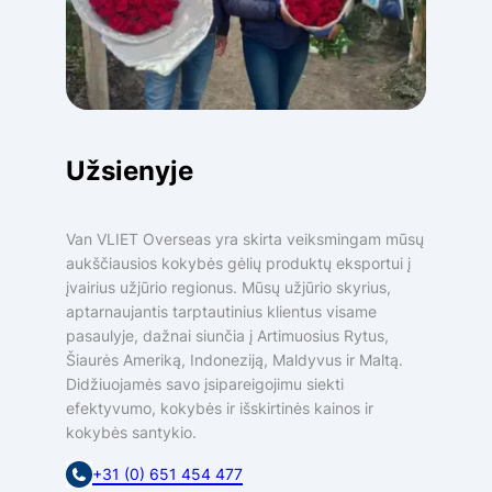
Užsienyje
Van VLIET Overseas yra skirta veiksmingam mūsų
aukščiausios kokybės gėlių produktų eksportui į
įvairius užjūrio regionus. Mūsų užjūrio skyrius,
aptarnaujantis tarptautinius klientus visame
pasaulyje, dažnai siunčia į Artimuosius Rytus,
Šiaurės Ameriką, Indoneziją, Maldyvus ir Maltą.
Didžiuojamės savo įsipareigojimu siekti
efektyvumo, kokybės ir išskirtinės kainos ir
kokybės santykio.
+31 (0) 651 454 477