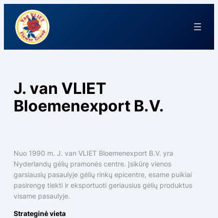
J. van VLIET
Bloemenexport B.V.
Nuo 1990 m. J. van VLIET Bloemenexport B.V. yra
Nyderlandų gėlių pramonės centre. Įsikūrę vienos
garsiausių pasaulyje gėlių rinkų epicentre, esame puikiai
pasirengę tiekti ir eksportuoti geriausius gėlių produktus
visame pasaulyje.
Strateginė vieta