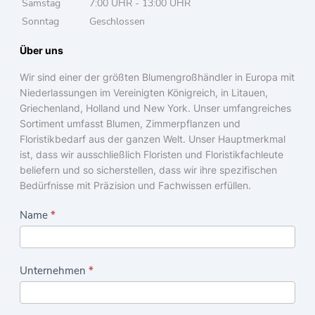
Samstag
7:00 UHR - 13:00 UHR
Sonntag
Geschlossen
Über uns
Wir sind einer der größten Blumengroßhändler in Europa mit
Niederlassungen im Vereinigten Königreich, in Litauen,
Griechenland, Holland und New York. Unser umfangreiches
Sortiment umfasst Blumen, Zimmerpflanzen und
Floristikbedarf aus der ganzen Welt. Unser Hauptmerkmal
ist, dass wir ausschließlich Floristen und Floristikfachleute
beliefern und so sicherstellen, dass wir ihre spezifischen
Bedürfnisse mit Präzision und Fachwissen erfüllen.
C
Name
*
a
s
Unternehmen
*
h
a
n