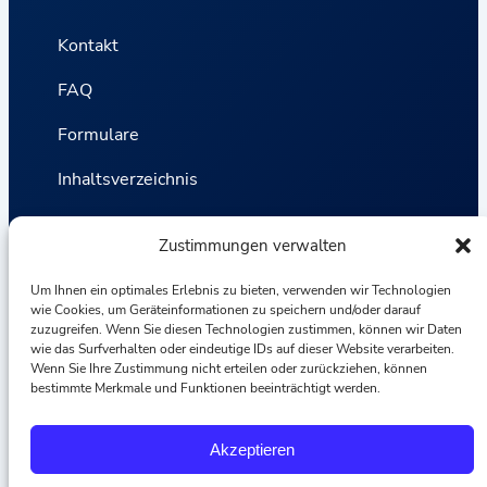
Kontakt
FAQ
Formulare
Inhaltsverzeichnis
Datenschutzbestimmungen
Zustimmungen verwalten
Bedingungen und Konditionen
Um Ihnen ein optimales Erlebnis zu bieten, verwenden wir Technologien
wie Cookies, um Geräteinformationen zu speichern und/oder darauf
Statistik
zuzugreifen. Wenn Sie diesen Technologien zustimmen, können wir Daten
wie das Surfverhalten oder eindeutige IDs auf dieser Website verarbeiten.
Wenn Sie Ihre Zustimmung nicht erteilen oder zurückziehen, können
Van VLIET Flower Group 2026
bestimmte Merkmale und Funktionen beeinträchtigt werden.
F
I
L
Y
Akzeptieren
a
n
i
o
c
s
n
u