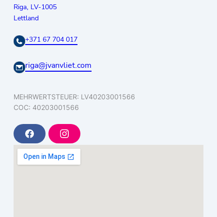
,
Riga
LV-1005
Lettland
+371 67 704 017
riga@jvanvliet.com
MEHRWERTSTEUER: LV40203001566
COC: 40203001566
F
I
a
n
c
s
e
t
b
a
o
g
o
r
k
a
m