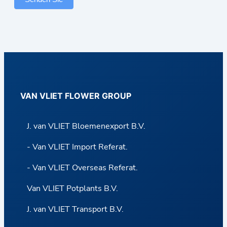
r
m
u
l
a
r
VAN VLIET FLOWER GROUP
J. van VLIET Bloemenexport B.V.
- Van VLIET Import Referat.
- Van VLIET Overseas Referat.
Van VLIET Potplants B.V.
J. van VLIET Transport B.V.