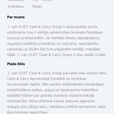
Svētdiena
Slēgts
Par mums
J. van VLIET Cash & Carry Group ir starptautiski atzīts
uzņēmums, kas ir vērtīgs sabiedrotais ikvienam floristikas
nozares profesionālim. Ja meklējat lielisku apkalpošanu,
augstas kvalitātes produktus un uzticamu, specializētu
personālu ar divām līdz trim piegādēm nedēļā, meklējiet
tālāk. J. van VLIET Cash & Carry Group ir jūsu ideālā izvēle!
Plašs tīkls
J. van VLIET Cash & Carry Group pārvalda lielu veikalu tīklu
Cash & Carry Apvienotajā Karalistē un Amerikas
Savienotajās Valstīs. Mēs saviem dalībniekiem piedāvājam
visdažādākos ziedus, augus un iepakojuma materiālus,
tādējādi kļūstot par globālu inovāciju starptautiskajā
tirdzniecībā. Mūsu efektīvā vienas pieturas aģentūra
ietaupa jūsu dārgo laiku, vienlaikus pilnībā apmierinot visas
jūsu biznesa vajadzības.