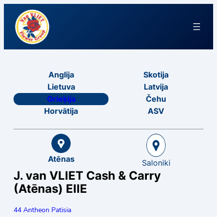
Anglija
Skotija
Lietuva
Latvija
Grieķija
Čehu
Horvātija
ASV
Atēnas
Saloniki
J. van VLIET Cash & Carry
(Atēnas) EIIE
44 Antheon Patisia