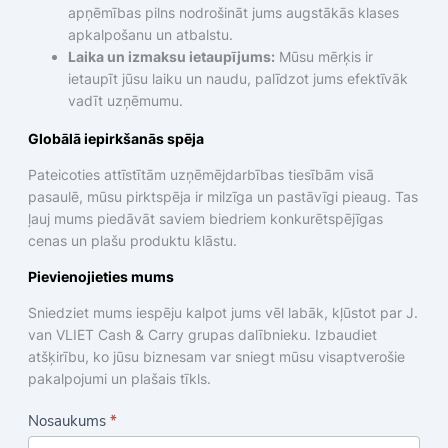
apņēmības pilns nodrošināt jums augstākās klases
apkalpošanu un atbalstu.
Laika un izmaksu ietaupījums:
Mūsu mērķis ir
ietaupīt jūsu laiku un naudu, palīdzot jums efektīvāk
vadīt uzņēmumu.
Globālā iepirkšanās spēja
Pateicoties attīstītām uzņēmējdarbības tiesībām visā
pasaulē, mūsu pirktspēja ir milzīga un pastāvīgi pieaug. Tas
ļauj mums piedāvāt saviem biedriem konkurētspējīgas
cenas un plašu produktu klāstu.
Pievienojieties mums
Sniedziet mums iespēju kalpot jums vēl labāk, kļūstot par J.
van VLIET Cash & Carry grupas dalībnieku. Izbaudiet
atšķirību, ko jūsu biznesam var sniegt mūsu visaptverošie
pakalpojumi un plašais tīkls.
C
Nosaukums
*