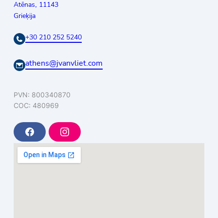
,
Atēnas
11143
Grieķija
+30 210 252 5240
athens@jvanvliet.com
PVN: 800340870
COC: 480969
F
I
a
n
c
s
e
t
b
a
o
g
o
r
k
a
m