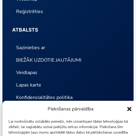
Reģistrēties
ATBALSTS
Sazinieties ar
BIEŽĀK UZDOTIE JAUTĀJUMI
Veidlapas
Lapas karte
Konfidencialitātes politika
Piekrišanas pārvaldība
Noteikumi un nosacījumi
Lai nodrošinātu vislabāko pieredzi, mēs izmantojam tādas tehnoloģijas kā
Statistika
sīkfaili, lai saglabātu un/vai piekļūtu ierīces informācijai. Piekrišana šīm
tehnoloģijām ļaus mums apstrādāt tādus datus kā pārlūkošanas uzvedība