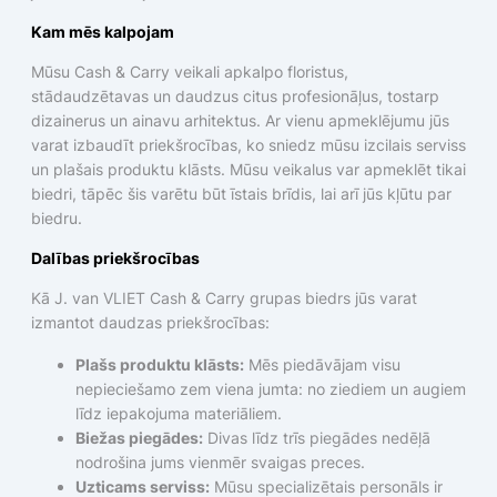
Kam mēs kalpojam
Mūsu Cash & Carry veikali apkalpo floristus,
stādaudzētavas un daudzus citus profesionāļus, tostarp
dizainerus un ainavu arhitektus. Ar vienu apmeklējumu jūs
varat izbaudīt priekšrocības, ko sniedz mūsu izcilais serviss
un plašais produktu klāsts. Mūsu veikalus var apmeklēt tikai
biedri, tāpēc šis varētu būt īstais brīdis, lai arī jūs kļūtu par
biedru.
Dalības priekšrocības
Kā J. van VLIET Cash & Carry grupas biedrs jūs varat
izmantot daudzas priekšrocības:
Plašs produktu klāsts:
Mēs piedāvājam visu
nepieciešamo zem viena jumta: no ziediem un augiem
līdz iepakojuma materiāliem.
Biežas piegādes:
Divas līdz trīs piegādes nedēļā
nodrošina jums vienmēr svaigas preces.
Uzticams serviss:
Mūsu specializētais personāls ir