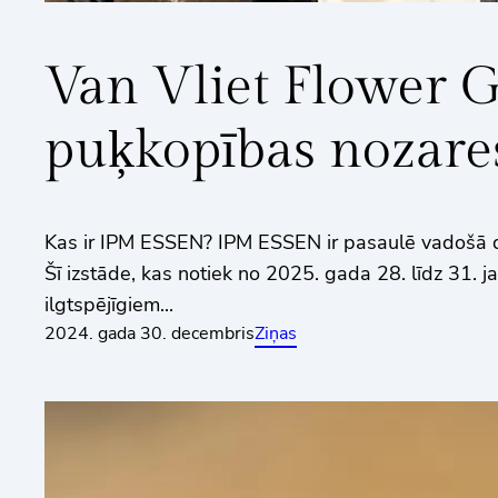
Van Vliet Flower 
puķkopības nozare
Kas ir IPM ESSEN? IPM ESSEN ir pasaulē vadošā d
Šī izstāde, kas notiek no 2025. gada 28. līdz 31. j
ilgtspējīgiem...
2024. gada 30. decembris
Ziņas