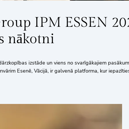
Group IPM ESSEN 202
s nākotni
ārzkopības izstāde un viens no svarīgākajiem pasākumi
anvārim Esenē, Vācijā, ir galvenā platforma, kur iepazīt